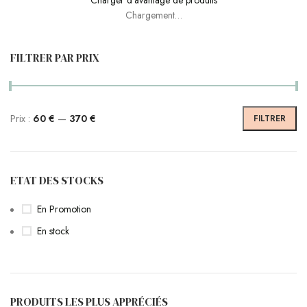
Charger d'avantage de produits
Chargement…
FILTRER PAR PRIX
Prix :
60 €
—
370 €
FILTRER
ETAT DES STOCKS
En Promotion
En stock
PRODUITS LES PLUS APPRÉCIÉS