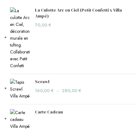
La Culotte Arc en Ciel (Petit Confetti x Villa
Ampé)
70,00
€
Scrawl
160,00
€
–
280,00
€
Carte Cadeau