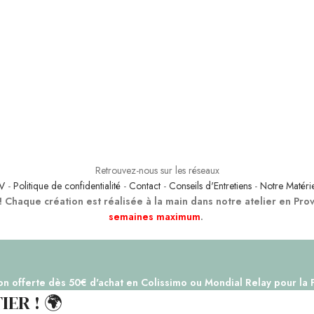
Retrouvez-nous sur les réseaux
V
-
Politique de confidentialité
-
Contact
-
Conseils d'Entretiens
-
Notre Matéri
 ! Chaque création est réalisée à la main dans notre atelier en Pro
semaines maximum
.
on offerte dès 50€ d'achat en Colissimo ou Mondial Relay pour la 
ER ! 🌍