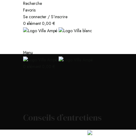
Recherche
Favoris
Se connecter / S'inscrire
0
élément
0,00
€
Menu
0
élément
0,00
€
Conseils d’entretiens