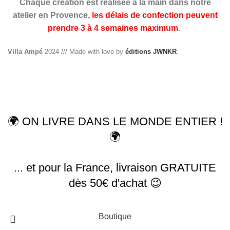
Chaque création est réalisée à la main dans notre
atelier en Provence,
les délais de confection peuvent
prendre 3 à 4 semaines maximum
.
Villa Ampé
2024 /// Made with love by
éditions JWNKR
.
Livraison offerte dès 50€ d'achat en Colissimo ou
Mondial Relay pour la France !
🌍 ON LIVRE DANS LE MONDE ENTIER !
🌍
... et pour la France, livraison GRATUITE
dès 50€ d'achat 😉
Boutique