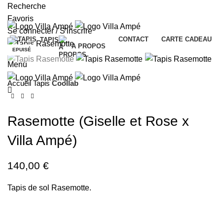
0
Recherche
Livraison offerte dès 50€ d'achat en Colissimo ou
Favoris
Mondial Relay pour la France !
Se connecter / S'inscrire
CONTACT
CARTE CADEAU
TAPIS
0
A PROPOS
EPUISÉ
Menu
Accueil
Tapis
Coollab
0
Rasemotte (Giselle et Rose x
Villa Ampé)
140,00
€
Tapis de sol Rasemotte.